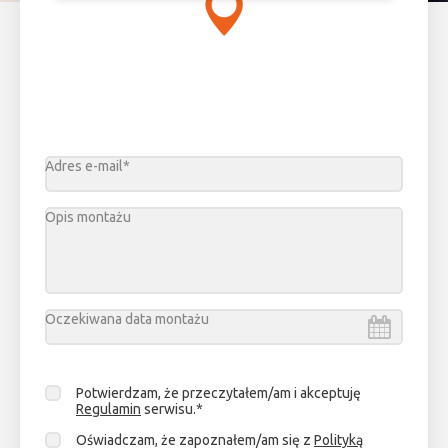
Adres e-mail*
Opis montażu
Oczekiwana data montażu
Sierpień
2026
Potwierdzam, że przeczytałem/am i akceptuję
pn.
wt.
śr.
cz.
pt.
sob.
niedz.
Regulamin
serwisu.*
27
28
29
30
31
1
2
Oświadczam, że zapoznałem/am się z
Polityką