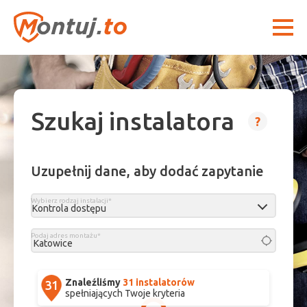
Szukaj instalatora
?
Uzupełnij dane, aby dodać zapytanie
Wybierz rodzaj instalacji*
Podaj adres montażu*
Znaleźliśmy
31 instalatorów
spełniających Twoje kryteria