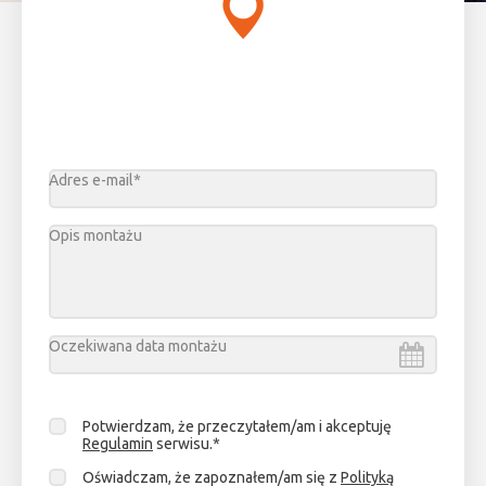
Adres e-mail*
Opis montażu
Oczekiwana data montażu
Sierpień
2026
Potwierdzam, że przeczytałem/am i akceptuję
pn.
wt.
śr.
cz.
pt.
sob.
niedz.
Regulamin
serwisu.*
27
28
29
30
31
1
2
Oświadczam, że zapoznałem/am się z
Polityką