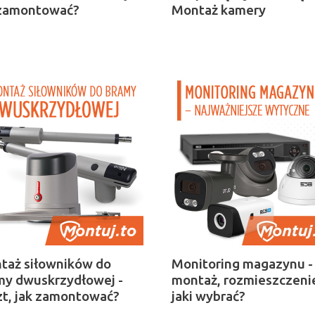
 zamontować?
Montaż kamery
taż siłowników do
Monitoring magazynu -
my dwuskrzydłowej -
montaż, rozmieszczeni
zt, jak zamontować?
jaki wybrać?