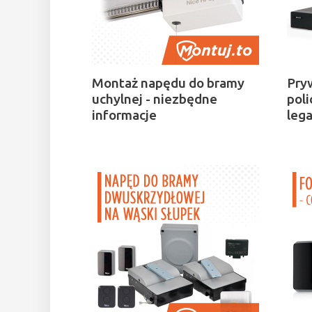
Montaż napędu do bramy
Pry
uchylnej - niezbędne
poli
informacje
lega