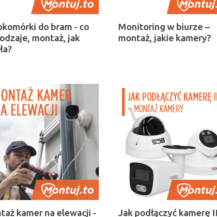
okomórki do bram - co
Monitoring w biurze –
rodzaje, montaż, jak
montaż, jakie kamery?
ła?
taż kamer na elewacji -
Jak podłączyć kamerę I