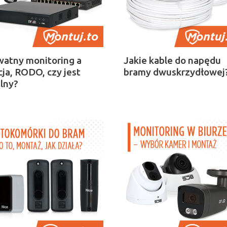
watny monitoring a
Jakie kable do napędu
cja, RODO, czy jest
bramy dwuskrzydłowej
lny?