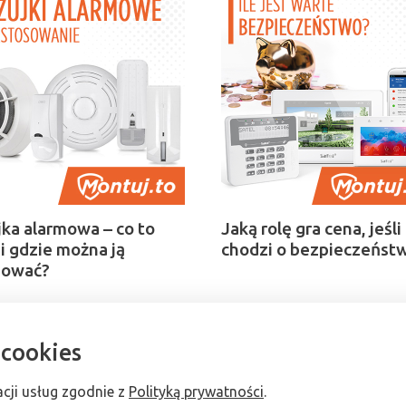
ka alarmowa – co to
Jaką rolę gra cena, jeśli
 i gdzie można ją
chodzi o bezpieczeńst
sować?
 cookies
acji usług zgodnie z
Polityką prywatności
.