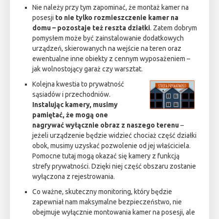
Nie należy przy tym zapominać, że montaż kamer na
posesji
to nie tylko rozmieszczenie kamer na
domu – pozostaje też reszta działki
. Zatem dobrym
pomysłem może być zainstalowanie dodatkowych
urządzeń, skierowanych na wejście na teren oraz
ewentualne inne obiekty z cennym wyposażeniem –
jak wolnostojący garaż czy warsztat.
Kolejna kwestia to prywatność
sąsiadów i przechodniów.
Instalując kamery, musimy
pamiętać, że mogą one
nagrywać wyłącznie obraz z naszego terenu
–
jeżeli urządzenie będzie widzieć chociaż część działki
obok, musimy uzyskać pozwolenie od jej właściciela.
Pomocne tutaj mogą okazać się kamery z funkcją
strefy prywatności. Dzięki niej część obszaru zostanie
wyłączona z rejestrowania.
Co ważne, skuteczny monitoring, który będzie
zapewniał nam maksymalne bezpieczeństwo, nie
obejmuje wyłącznie montowania kamer na posesji, ale