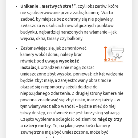
Unikanie „martwych stref”
, czyli obszarów, które
nie są obserwowane przez żadną kamerę. Warto
zadbać, by miejsca bez ochrony się nie pojawiały,
zwłaszcza w okolicach newralgicznych punktów
budynku, najbardziej narażonych na włamanie – jak
wejścia, okna, tarasy czy balkony.
Zastanawiając się, jak zamontować
kamery wokół domu, należy brać
również pod uwagę
wysokość
instalacji
. Urządzenia nie mogą zostać
umieszczone zbyt wysoko, ponieważ ich kąt widzenia
będzie zbyt mały, a zarejestrowany obraz może
okazać się niepomocny, jeżeli dojdzie do
niepożądanego zdarzenia. Z drugiej strony kamera nie
powinna znajdować się zbyt nisko, inaczej każdy – w
tym włamywacz albo wandal – będzie mieć do niej
łatwy dostęp, co również nie jest korzystną sytuacją.
Często wybierana odległość od ziemi to
między trzy
a cztery metry
. To, na jakiej wysokości kamery
zewnętrzne mają być umieszczone, może być