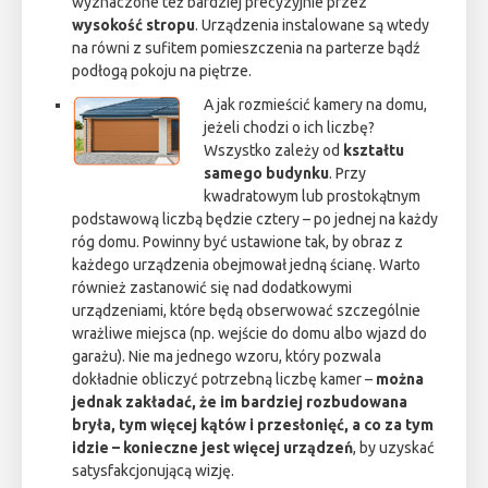
wyznaczone też bardziej precyzyjnie przez
wysokość stropu
. Urządzenia instalowane są wtedy
na równi z sufitem pomieszczenia na parterze bądź
podłogą pokoju na piętrze.
A jak rozmieścić kamery na domu,
jeżeli chodzi o ich liczbę?
Wszystko zależy od
kształtu
samego budynku
. Przy
kwadratowym lub prostokątnym
podstawową liczbą będzie cztery – po jednej na każdy
róg domu. Powinny być ustawione tak, by obraz z
każdego urządzenia obejmował jedną ścianę. Warto
również zastanowić się nad dodatkowymi
urządzeniami, które będą obserwować szczególnie
wrażliwe miejsca (np. wejście do domu albo wjazd do
garażu). Nie ma jednego wzoru, który pozwala
dokładnie obliczyć potrzebną liczbę kamer –
można
jednak zakładać, że im bardziej rozbudowana
bryła, tym więcej kątów i przesłonięć, a co za tym
idzie – konieczne jest więcej urządzeń
, by uzyskać
satysfakcjonującą wizję.