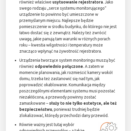
również właściwe
usytuowanie rejestratora
. Jako
swego rodzaju „serce systemu monitorującego”
urządzenie to powinno być umieszczone w
przemyślanym miejscu. Najlepsze będzie
pomieszczenie w środku budynku, do którego nie jest
łatwo dostać się z zewnątrz. Należy też zwrócić
uwagę, jakie panują tam warunki w różnych porach
roku – kwestia wilgotności i temperatury może
znacząco wpłynąć na żywotność rejestratora.
Urządzenia tworzące system monitoringu muszą być
również
odpowiednio połączone
. A zatem w
momencie planowania, jak rozmieścić kamery wokół
domu, trzeba też zastanowić się nad tym, jak
poprowadzić okablowanie. Komunikacja między
poszczególnymi elementami systemu musi pozostać
niezakłócona, a przewody powinny zostać
zamaskowane –
służy to nie tylko estetyce, ale też
bezpieczeństwu
, ponieważ trudniej będzie
zlokalizować, którędy przechodzi dany przewód.
Równie ważny jest tutaj wybór
odpowiednich przewodów – a także