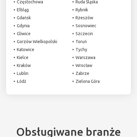
Częstochowa
Ruda Śląska
Elbląg
Rybnik
Gdańsk
Rzeszów
Gdynia
Sosnowiec
Gliwice
Szczecin
Gorzów Wielkopolski
Toruń
Katowice
Tychy
Kielce
Warszawa
Kraków
Wrocław
Lublin
Zabrze
Łódź
Zielona Góra
Obsługiwane branże