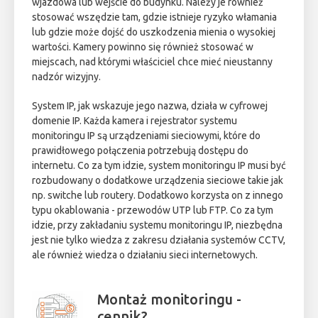
wjazdowa lub wejście do budynku. Należy je również
stosować wszędzie tam, gdzie istnieje ryzyko włamania
lub gdzie może dojść do uszkodzenia mienia o wysokiej
wartości. Kamery powinno się również stosować w
miejscach, nad którymi właściciel chce mieć nieustanny
nadzór wizyjny.
System IP, jak wskazuje jego nazwa, działa w cyfrowej
domenie IP. Każda kamera i rejestrator systemu
monitoringu IP są urządzeniami sieciowymi, które do
prawidłowego połączenia potrzebują dostępu do
internetu. Co za tym idzie, system monitoringu IP musi być
rozbudowany o dodatkowe urządzenia sieciowe takie jak
np. switche lub routery. Dodatkowo korzysta on z innego
typu okablowania - przewodów UTP lub FTP. Co za tym
idzie, przy zakładaniu systemu monitoringu IP, niezbędna
jest nie tylko wiedza z zakresu działania systemów CCTV,
ale również wiedza o działaniu sieci internetowych.
Montaż monitoringu -
cennik?