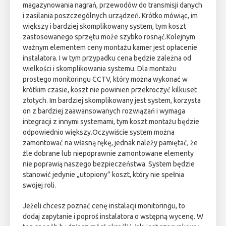
magazynowania nagrań, przewodów do transmisji danych
i zasilania poszczególnych urządzeń. Krótko mówiąc, im
większy i bardziej skomplikowany system, tym koszt
zastosowanego sprzętu może szybko rosnąć.Kolejnym
ważnym elementem ceny montażu kamer jest opłacenie
instalatora. I w tym przypadku cena będzie zależna od
wielkości i skomplikowania systemu. Dla montażu
prostego monitoringu CCTV, który można wykonać w
krótkim czasie, koszt nie powinien przekroczyć kilkuset
złotych. Im bardziej skomplikowany jest system, korzysta
on z bardziej zaawansowanych rozwiązań i wymaga
integracji z innymi systemami, tym koszt montażu będzie
odpowiednio większy.Oczywiście system można
zamontować na własną rękę, jednak należy pamiętać, że
źle dobrane lub niepoprawnie zamontowane elementy
nie poprawią naszego bezpieczeństwa. System będzie
stanowić jedynie „utopiony” koszt, który nie spełnia
swojej roli.
Jeżeli chcesz poznać cenę instalacji monitoringu, to
dodaj zapytanie i poproś instalatora o wstępną wycenę. W