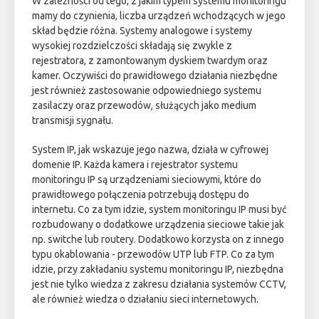
W zależności od tego, z jakim typem systemu monitoringu
mamy do czynienia, liczba urządzeń wchodzących w jego
skład będzie różna. Systemy analogowe i systemy
wysokiej rozdzielczości składają się zwykle z
rejestratora, z zamontowanym dyskiem twardym oraz
kamer. Oczywiści do prawidłowego działania niezbędne
jest również zastosowanie odpowiedniego systemu
zasilaczy oraz przewodów, służących jako medium
transmisji sygnału.
System IP, jak wskazuje jego nazwa, działa w cyfrowej
domenie IP. Każda kamera i rejestrator systemu
monitoringu IP są urządzeniami sieciowymi, które do
prawidłowego połączenia potrzebują dostępu do
internetu. Co za tym idzie, system monitoringu IP musi być
rozbudowany o dodatkowe urządzenia sieciowe takie jak
np. switche lub routery. Dodatkowo korzysta on z innego
typu okablowania - przewodów UTP lub FTP. Co za tym
idzie, przy zakładaniu systemu monitoringu IP, niezbędna
jest nie tylko wiedza z zakresu działania systemów CCTV,
ale również wiedza o działaniu sieci internetowych.