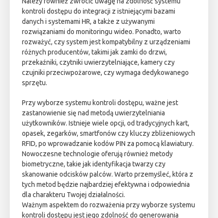
Należy również zwrócić uwagę na zdolność systemu
kontroli dostępu do integracji z istniejącymi bazami
danych i systemami HR, a także z używanymi
rozwiązaniami do monitoringu wideo. Ponadto, warto
rozważyć, czy system jest kompatybilny z urządzeniami
różnych producentów, takimi jak zamki do drzwi,
przekaźniki, czytniki uwierzytelniające, kamery czy
czujniki przeciwpożarowe, czy wymaga dedykowanego
sprzętu.
Przy wyborze systemu kontroli dostępu, ważne jest
zastanowienie się nad metodą uwierzytelniania
użytkowników. Istnieje wiele opcji, od tradycyjnych kart,
opasek, zegarków, smartfonów czy kluczy zbliżeniowych
RFID, po wprowadzanie kodów PIN za pomocą klawiatury.
Nowoczesne technologie oferują również metody
biometryczne, takie jak identyfikacja twarzy czy
skanowanie odcisków palców. Warto przemyśleć, która z
tych metod będzie najbardziej efektywna i odpowiednia
dla charakteru Twojej działalności.
Ważnym aspektem do rozważenia przy wyborze systemu
kontroli dostępu jest jego zdolność do generowania