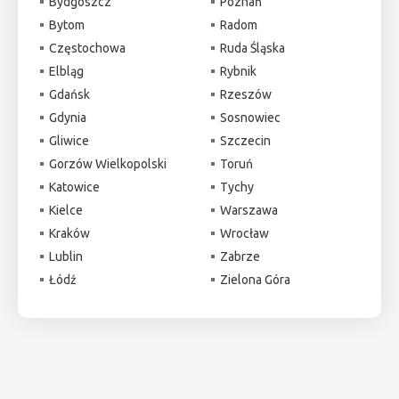
Bydgoszcz
Poznań
Bytom
Radom
Częstochowa
Ruda Śląska
Elbląg
Rybnik
Gdańsk
Rzeszów
Gdynia
Sosnowiec
Gliwice
Szczecin
Gorzów Wielkopolski
Toruń
Katowice
Tychy
Kielce
Warszawa
Kraków
Wrocław
Lublin
Zabrze
Łódź
Zielona Góra