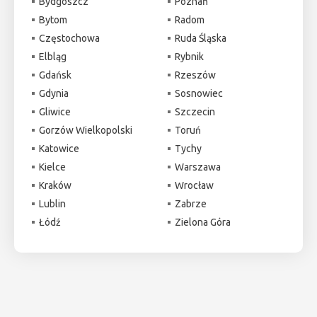
Bydgoszcz
Poznań
Bytom
Radom
Częstochowa
Ruda Śląska
Elbląg
Rybnik
Gdańsk
Rzeszów
Gdynia
Sosnowiec
Gliwice
Szczecin
Gorzów Wielkopolski
Toruń
Katowice
Tychy
Kielce
Warszawa
Kraków
Wrocław
Lublin
Zabrze
Łódź
Zielona Góra