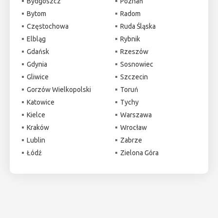
Bydgoszcz
Poznań
Bytom
Radom
Częstochowa
Ruda Śląska
Elbląg
Rybnik
Gdańsk
Rzeszów
Gdynia
Sosnowiec
Gliwice
Szczecin
Gorzów Wielkopolski
Toruń
Katowice
Tychy
Kielce
Warszawa
Kraków
Wrocław
Lublin
Zabrze
Łódź
Zielona Góra