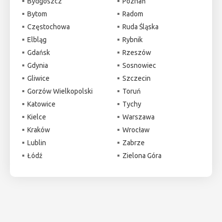
Bydgoszcz
Poznań
Bytom
Radom
Częstochowa
Ruda Śląska
Elbląg
Rybnik
Gdańsk
Rzeszów
Gdynia
Sosnowiec
Gliwice
Szczecin
Gorzów Wielkopolski
Toruń
Katowice
Tychy
Kielce
Warszawa
Kraków
Wrocław
Lublin
Zabrze
Łódź
Zielona Góra