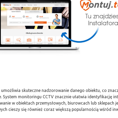
 umożliwia skuteczne nadzorowanie danego obiektu, co znac
je. System monitoringu CCTV znacznie ułatwia identyfikację in
owanie w obiektach przemysłowych, biurowcach lub sklepach j
ch cieszy się również coraz większą popularnością wśród in