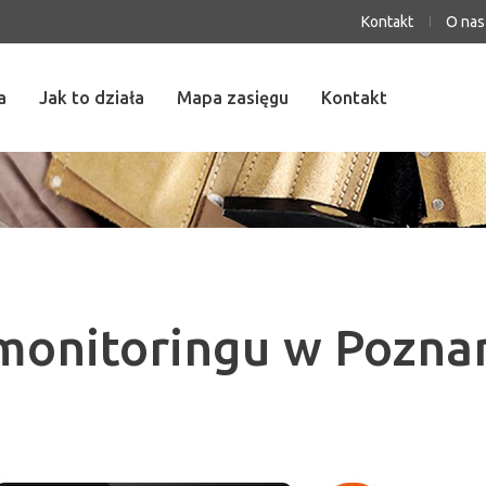
Kontakt
O nas
a
Jak to działa
Mapa zasięgu
Kontakt
onitoringu w Poznan