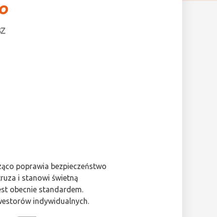
ząco poprawia bezpieczeństwo
truza i stanowi świetną
est obecnie standardem.
westorów indywidualnych.