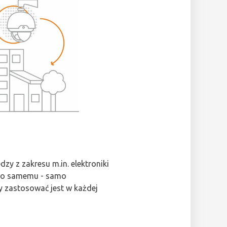
zy z zakresu m.in. elektroniki
tego samemu - samo
y zastosować jest w każdej