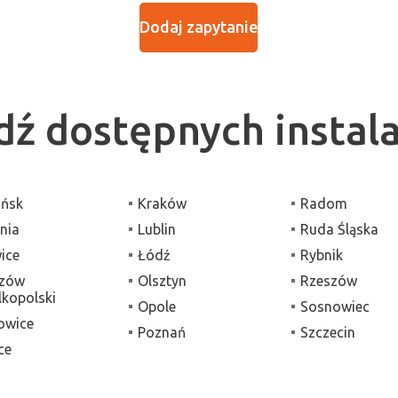
Dodaj zapytanie
ź dostępnych instal
ńsk
Kraków
Radom
nia
Lublin
Ruda Śląska
wice
Łódź
Rybnik
zów
Olsztyn
Rzeszów
lkopolski
Opole
Sosnowiec
owice
Poznań
Szczecin
ce