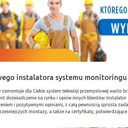
wego instalatora systemu monitoring
y zamontuje dla Ciebie system telewizji przemysłowej warto b
t doświadczenie na rynku i opinie innych klientów. Instalator
zeniem i pozytywnymi opiniami, z całą pewnością sprosta zad
wcześniejszych montaży, a także na certyfikaty, potwierdzające