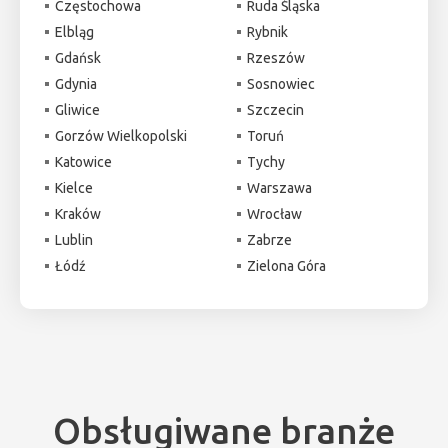
Częstochowa
Ruda Śląska
Elbląg
Rybnik
Gdańsk
Rzeszów
Gdynia
Sosnowiec
Gliwice
Szczecin
Gorzów Wielkopolski
Toruń
Katowice
Tychy
Kielce
Warszawa
Kraków
Wrocław
Lublin
Zabrze
Łódź
Zielona Góra
Obsługiwane branże