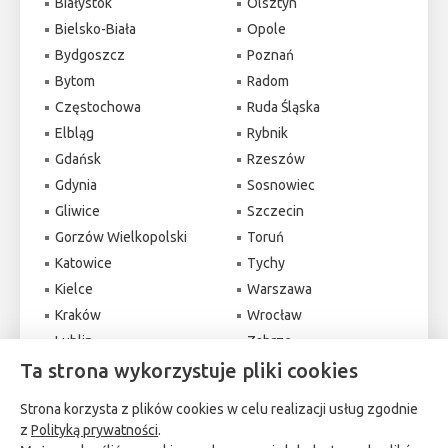
Białystok
Olsztyn
Bielsko-Biała
Opole
Bydgoszcz
Poznań
Bytom
Radom
Częstochowa
Ruda Śląska
Elbląg
Rybnik
Gdańsk
Rzeszów
Gdynia
Sosnowiec
Gliwice
Szczecin
Gorzów Wielkopolski
Toruń
Katowice
Tychy
Kielce
Warszawa
Kraków
Wrocław
Lublin
Zabrze
Ta strona wykorzystuje pliki cookies
Łódź
Zielona Góra
Strona korzysta z plików cookies w celu realizacji usług zgodnie
z
Polityką prywatności
.