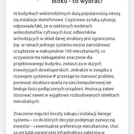
bloku - co wybrać?
W budynkach wielorodzinnych dużą popularnością cieszą
się instalacje domofonowe. Częściowo za taką sytuację
odpowiada fakt, że w niektórych modelach
wideodomofów cyfrowych ilość odbiorników
wchodzących w skład danej struktury jest ograniczona
(np. w ramach jednego systemu można zainstalować
urządzenie w maksymalnie 100 mieszkaniach), co
oczywiście ma niebagatelne znaczenie dla
projektowanego budynku, zwłaszcza w dużych
inwestycjach deweloperskich. Jednakże w związku z
rozwojem systemów IP przestaje to stanowić problem,
ponieważ struktura oparta na sieci komputerowej nie
limituje ilości podłączonych urządzeń. Można ją zatem
stosować nawet w wyjątkowo rozbudowanych obiektach
mieszkalnych.
Znaczenie mają też koszty zakupu i instalacji danego
systemu – co do których decyzje podejmuje zazwyczaj
inwestor – i ewentualnie preferencje mieszkańców, choć
są oni tutaj ograniczeni infrastrukturą założoną w