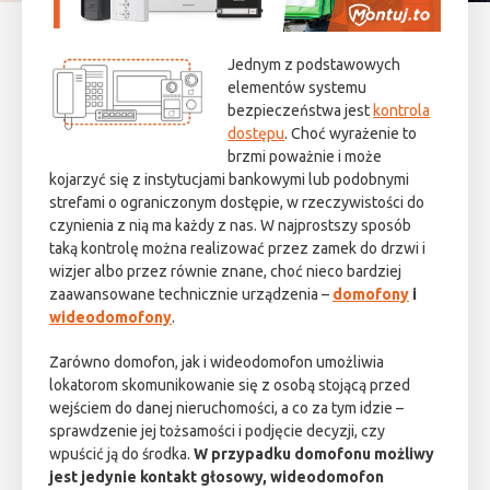
Jednym z podstawowych
elementów systemu
bezpieczeństwa jest
kontrola
dostępu
. Choć wyrażenie to
brzmi poważnie i może
kojarzyć się z instytucjami bankowymi lub podobnymi
strefami o ograniczonym dostępie, w rzeczywistości do
czynienia z nią ma każdy z nas. W najprostszy sposób
taką kontrolę można realizować przez zamek do drzwi i
wizjer albo przez równie znane, choć nieco bardziej
zaawansowane technicznie urządzenia –
domofony
i
wideodomofony
.
Zarówno domofon, jak i wideodomofon umożliwia
lokatorom skomunikowanie się z osobą stojącą przed
wejściem do danej nieruchomości, a co za tym idzie –
sprawdzenie jej tożsamości i podjęcie decyzji, czy
wpuścić ją do środka.
W przypadku domofonu możliwy
jest jedynie kontakt głosowy, wideodomofon