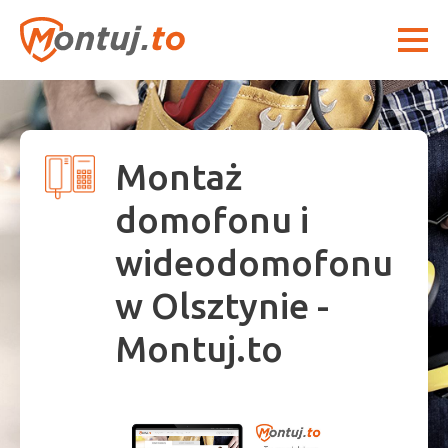
Montaż
domofonu i
wideodomofonu
w Olsztynie -
Montuj.to