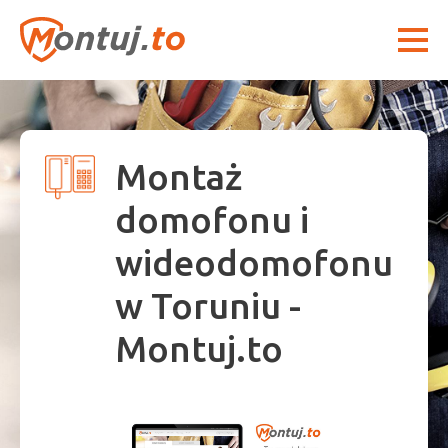
Montaż
domofonu i
wideodomofonu
w Toruniu -
Montuj.to