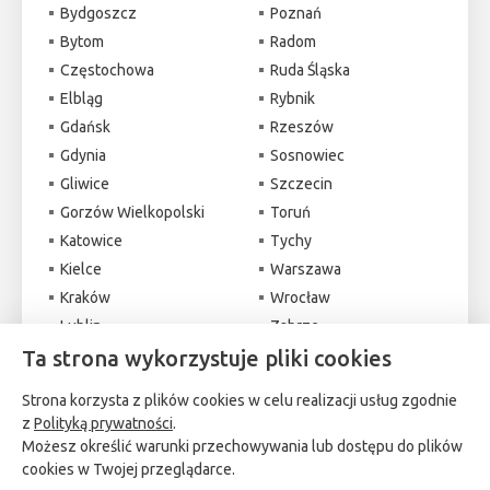
Bydgoszcz
Poznań
Bytom
Radom
Częstochowa
Ruda Śląska
Elbląg
Rybnik
Gdańsk
Rzeszów
Gdynia
Sosnowiec
Gliwice
Szczecin
Gorzów Wielkopolski
Toruń
Katowice
Tychy
Kielce
Warszawa
Kraków
Wrocław
Lublin
Zabrze
Łódź
Zielona Góra
Ta strona wykorzystuje pliki cookies
Strona korzysta z plików cookies w celu realizacji usług zgodnie
z
Polityką prywatności
.
Możesz określić warunki przechowywania lub dostępu do plików
cookies w Twojej przeglądarce.