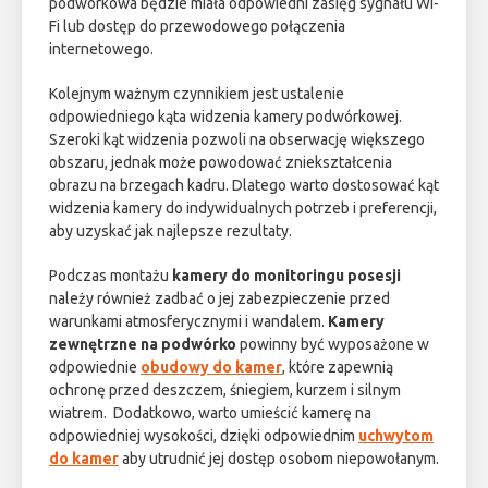
podwórkowa będzie miała odpowiedni zasięg sygnału Wi-
Fi lub dostęp do przewodowego połączenia
internetowego.
Kolejnym ważnym czynnikiem jest ustalenie
odpowiedniego kąta widzenia kamery podwórkowej.
Szeroki kąt widzenia pozwoli na obserwację większego
obszaru, jednak może powodować zniekształcenia
obrazu na brzegach kadru. Dlatego warto dostosować kąt
widzenia kamery do indywidualnych potrzeb i preferencji,
aby uzyskać jak najlepsze rezultaty.
Podczas montażu
kamery do monitoringu posesji
należy również zadbać o jej zabezpieczenie przed
warunkami atmosferycznymi i wandalem.
Kamery
zewnętrzne na podwórko
powinny być wyposażone w
odpowiednie
obudowy do kamer
, które zapewnią
ochronę przed deszczem, śniegiem, kurzem i silnym
wiatrem. Dodatkowo, warto umieścić kamerę na
odpowiedniej wysokości, dzięki odpowiednim
uchwytom
do kamer
aby utrudnić jej dostęp osobom niepowołanym.