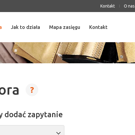
Kontakt
O nas
a
Jak to działa
Mapa zasięgu
Kontakt
tora
?
y dodać zapytanie