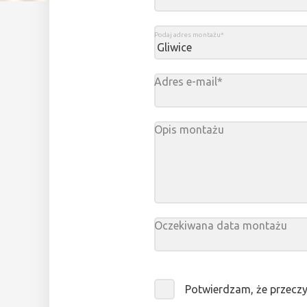
Podaj adres montażu*
Adres e-mail*
Opis montażu
Oczekiwana data montażu
Sierpi
pn.
wt.
śr.
cz
Potwierdzam, że przecz