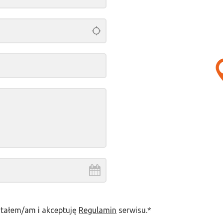
eń
2026
.
pt.
sob.
niedz.
ytałem/am i akceptuję
Regulamin
serwisu.*