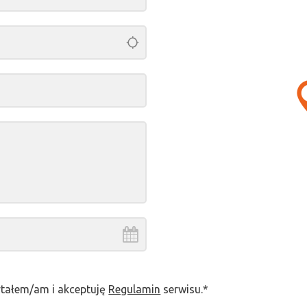
eń
2026
.
pt.
sob.
niedz.
ytałem/am i akceptuję
Regulamin
serwisu.*