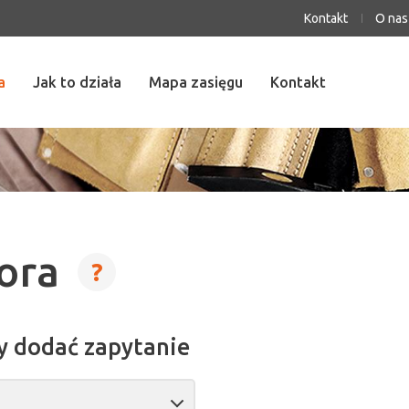
Kontakt
O nas
a
Jak to działa
Mapa zasięgu
Kontakt
tora
?
y dodać zapytanie