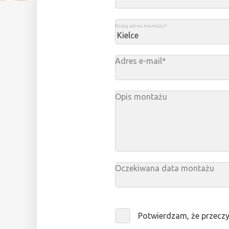
Podaj adres montażu*
Adres e-mail*
Opis montażu
Oczekiwana data montażu
Sierpi
pn.
wt.
śr.
cz
Potwierdzam, że przecz