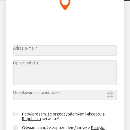
Adres e-mail*
Opis montażu
Oczekiwana data montażu
Sierpień
2026
Potwierdzam, że przeczytałem/am i akceptuję
pn.
wt.
śr.
cz.
pt.
sob.
niedz.
Regulamin
serwisu.*
27
28
29
30
31
1
2
Oświadczam, że zapoznałem/am się z
Polityką