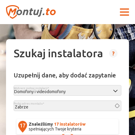
Szukaj instalatora
?
Uzupełnij dane, aby dodać zapytanie
Wybierz rodzaj instalacji*
Podaj adres montażu*
Znaleźliśmy
17 instalatorów
spełniających Twoje kryteria