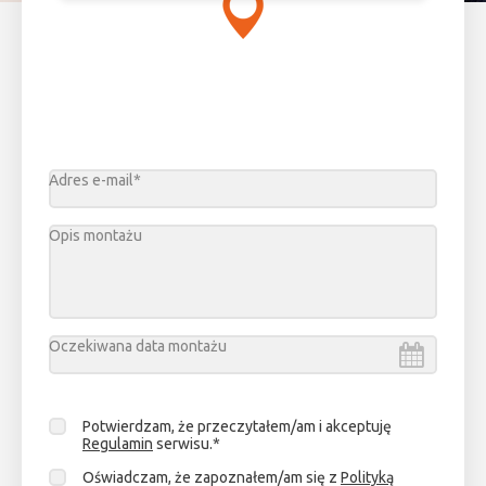
Adres e-mail*
Opis montażu
Oczekiwana data montażu
Sierpień
2026
Potwierdzam, że przeczytałem/am i akceptuję
pn.
wt.
śr.
cz.
pt.
sob.
niedz.
Regulamin
serwisu.*
27
28
29
30
31
1
2
Oświadczam, że zapoznałem/am się z
Polityką