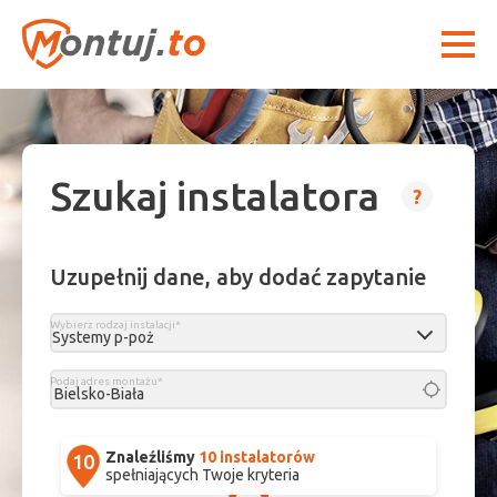
Szukaj instalatora
?
Uzupełnij dane, aby dodać zapytanie
Wybierz rodzaj instalacji*
Podaj adres montażu*
Znaleźliśmy
10 instalatorów
spełniających Twoje kryteria