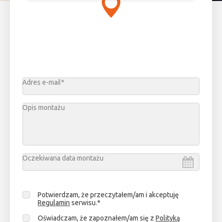
Adres e-mail*
Opis montażu
Oczekiwana data montażu
Sierpień
2026
Potwierdzam, że przeczytałem/am i akceptuję
pn.
wt.
śr.
cz.
pt.
sob.
niedz.
Regulamin
serwisu.*
27
28
29
30
31
1
2
Oświadczam, że zapoznałem/am się z
Polityką