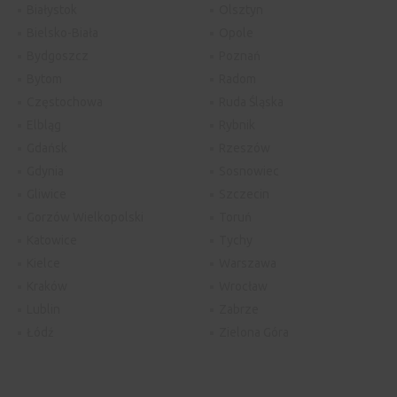
Białystok
Olsztyn
Bielsko-Biała
Opole
Bydgoszcz
Poznań
Bytom
Radom
Częstochowa
Ruda Śląska
Elbląg
Rybnik
Gdańsk
Rzeszów
Gdynia
Sosnowiec
Gliwice
Szczecin
Gorzów Wielkopolski
Toruń
Katowice
Tychy
Kielce
Warszawa
Kraków
Wrocław
Lublin
Zabrze
Łódź
Zielona Góra