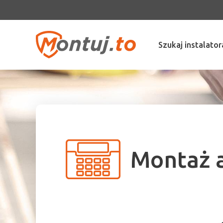
Szukaj instalator
Montaż a