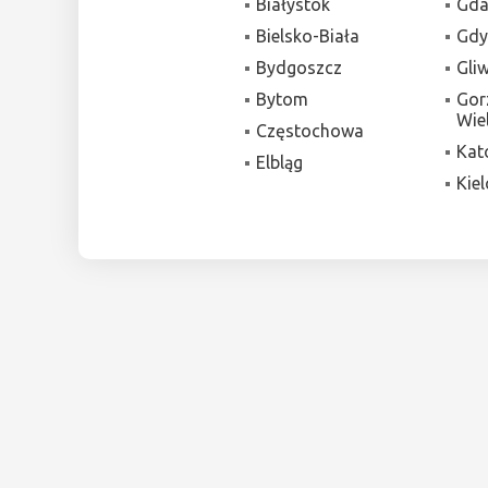
Białystok
Gda
Bielsko-Biała
Gdy
Bydgoszcz
Gli
Bytom
Gor
Wie
Częstochowa
Kat
Elbląg
Kiel