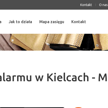
Kontakt
O nas
a
Jak to działa
Mapa zasięgu
Kontakt
larmu w Kielcach - M