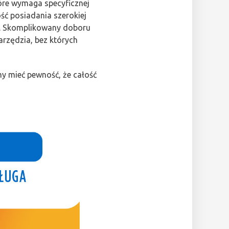
óre wymaga specyficznej
ść posiadania szerokiej
czy. Skomplikowany doboru
arzędzia, bez których
my mieć pewność, że całość