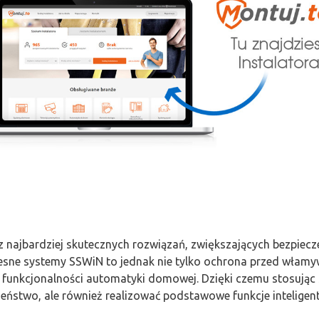
z najbardziej skutecznych rozwiązań, zwiększających bezpie
esne systemy SSWiN to jednak nie tylko ochrona przed włamyw
funkcjonalności automatyki domowej. Dzięki czemu stosując
zeństwo, ale również realizować podstawowe funkcje intelige