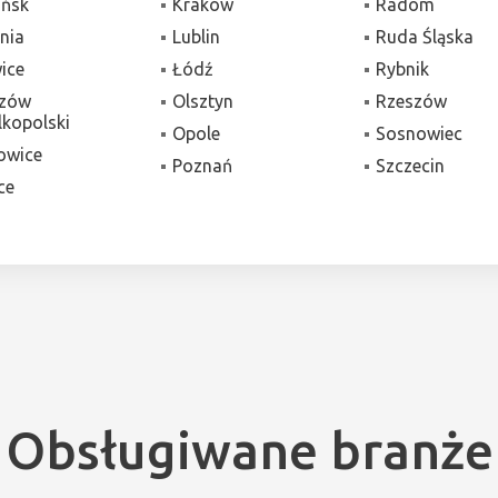
ńsk
Kraków
Radom
nia
Lublin
Ruda Śląska
wice
Łódź
Rybnik
zów
Olsztyn
Rzeszów
lkopolski
Opole
Sosnowiec
owice
Poznań
Szczecin
ce
Obsługiwane branże