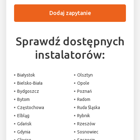
Dodaj zapytanie
Sprawdź dostępnych
instalatorów:
Białystok
Olsztyn
Bielsko-Biała
Opole
Bydgoszcz
Poznań
Bytom
Radom
Częstochowa
Ruda Śląska
Elbląg
Rybnik
Gdańsk
Rzeszów
Gdynia
Sosnowiec
Gliwice
Szczecin