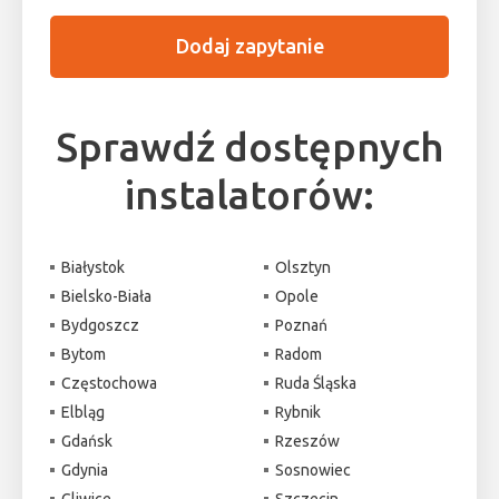
Dodaj zapytanie
Sprawdź dostępnych
instalatorów:
Białystok
Olsztyn
Bielsko-Biała
Opole
Bydgoszcz
Poznań
Bytom
Radom
Częstochowa
Ruda Śląska
Elbląg
Rybnik
Gdańsk
Rzeszów
Gdynia
Sosnowiec
Gliwice
Szczecin