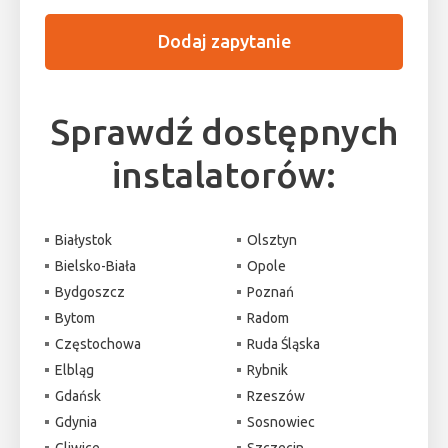
Dodaj zapytanie
Sprawdź dostępnych
instalatorów:
Białystok
Olsztyn
Bielsko-Biała
Opole
Bydgoszcz
Poznań
Bytom
Radom
Częstochowa
Ruda Śląska
Elbląg
Rybnik
Gdańsk
Rzeszów
Gdynia
Sosnowiec
Gliwice
Szczecin