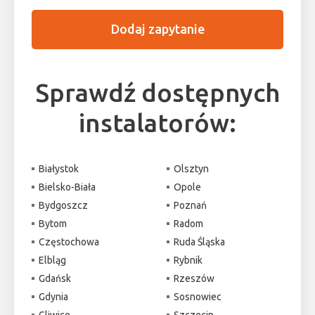
Dodaj zapytanie
Sprawdź dostępnych
instalatorów:
Białystok
Olsztyn
Bielsko-Biała
Opole
Bydgoszcz
Poznań
Bytom
Radom
Częstochowa
Ruda Śląska
Elbląg
Rybnik
Gdańsk
Rzeszów
Gdynia
Sosnowiec
Gliwice
Szczecin