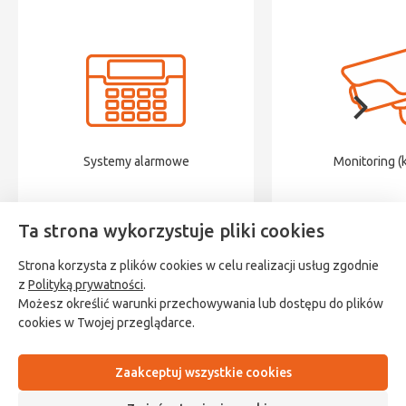
Systemy alarmowe
Monitoring (
Ta strona wykorzystuje pliki cookies
Strona korzysta z plików cookies w celu realizacji usług zgodnie
z
Polityką prywatności
.
Możesz określić warunki przechowywania lub dostępu do plików
cookies w Twojej przeglądarce.
Polityka prywatności
Sklep
Ustawienia cookies
Wsparcie
Regulamin
O nas
Kontakt z nami
Zaakceptuj wszystkie cookies