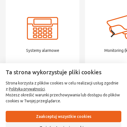
Systemy alarmowe
Monitoring (
Ta strona wykorzystuje pliki cookies
Strona korzysta z plików cookies w celu realizacji usług zgodnie
z
Polityką prywatności
.
Możesz określić warunki przechowywania lub dostępu do plików
cookies w Twojej przeglądarce.
Polityka prywatności
Sklep
Ustawienia cookies
Wsparcie
Regulamin
O nas
Kontakt z nami
Zaakceptuj wszystkie cookies