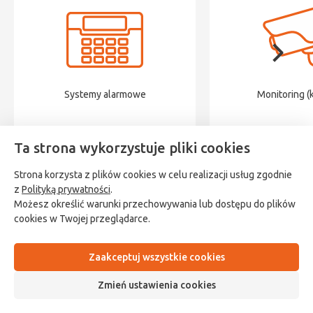
Systemy alarmowe
Monitoring (
Ta strona wykorzystuje pliki cookies
Strona korzysta z plików cookies w celu realizacji usług zgodnie
z
Polityką prywatności
.
Możesz określić warunki przechowywania lub dostępu do plików
cookies w Twojej przeglądarce.
Polityka prywatności
Sklep
Ustawienia cookies
Wsparcie
Regulamin
O nas
Kontakt z nami
Zaakceptuj wszystkie cookies
Copyright 2026 Montersi.pl - Realizacja
Deside.pl
Zmień ustawienia cookies