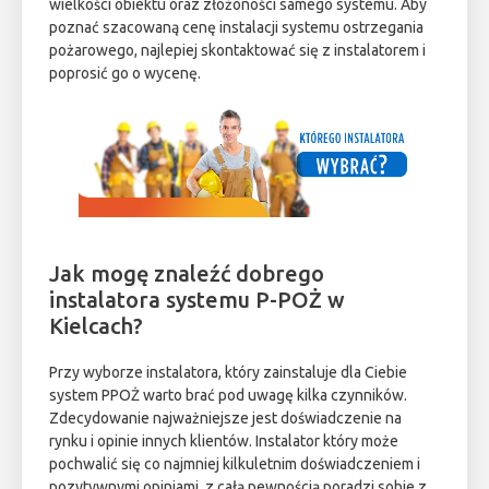
wielkości obiektu oraz złożoności samego systemu. Aby
poznać szacowaną cenę instalacji systemu ostrzegania
pożarowego, najlepiej skontaktować się z instalatorem i
poprosić go o wycenę.
Jak mogę znaleźć dobrego
instalatora systemu P-POŻ w
Kielcach?
Przy wyborze instalatora, który zainstaluje dla Ciebie
system PPOŻ warto brać pod uwagę kilka czynników.
Zdecydowanie najważniejsze jest doświadczenie na
rynku i opinie innych klientów. Instalator który może
pochwalić się co najmniej kilkuletnim doświadczeniem i
pozytywnymi opiniami, z całą pewnością poradzi sobie z