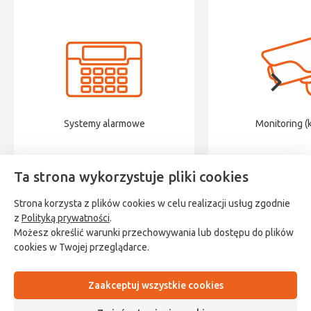
Systemy alarmowe
Monitoring (
Ta strona wykorzystuje pliki cookies
Strona korzysta z plików cookies w celu realizacji usług zgodnie
z
Polityką prywatności
.
Możesz określić warunki przechowywania lub dostępu do plików
cookies w Twojej przeglądarce.
Polityka prywatności
Sklep
Ustawienia cookies
Wsparcie
Regulamin
O nas
Kontakt z nami
Zaakceptuj wszystkie cookies